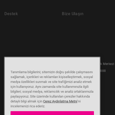
Destek
Bize Ulaşın
7/24 Çağrı Destek Merkezi
© 2026 Altus
Kişisel Verilerin Korunması
0850 210 0 888
Tanımlama bilgilerini; sitemizin doğru şekilde çalışmasını
sağlamak, içerikleri ve reklamları kişiselleştirmek, sosyal
medya özellikleri sunmak ve site trafiğimizi analiz etmek
için kullanıyoruz. Aynı zamanda site kullanımınızla ilgili
bilgileri; sosyal medya, reklamcılık ve analiz ortaklarımızla
paylaşıyoruz. Site üzerinde kullanılan çerezler hakkında
detaylı bilgi almak için
Çerez Aydınlatma Metni
’ni
incelemenizi rica ederiz.