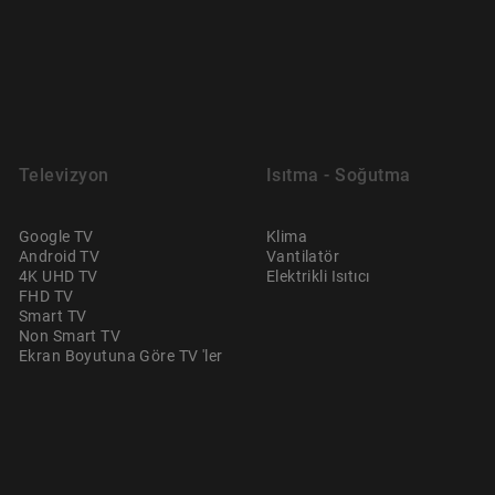
Televizyon
Isıtma - Soğutma
Google TV
Klima
Android TV
Vantilatör
4K UHD TV
Elektrikli Isıtıcı
FHD TV
Smart TV
Non Smart TV
Ekran Boyutuna Göre TV 'ler