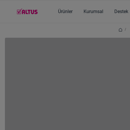
Ana içerik burada başlıyor
Ürünler
Kurumsal
Destek
/