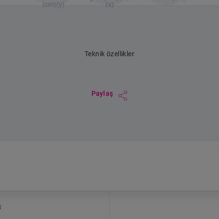
(cm)(y)
(x)
Teknik özellikler
Paylaş
u