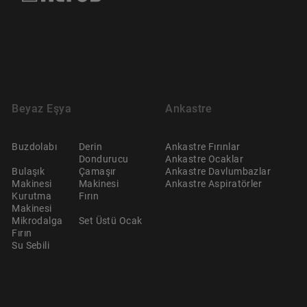
Beyaz Eşya
Ankastre
Buzdolabı
Derin
Ankastre Fırınlar
Dondurucu
Ankastre Ocaklar
Bulaşık
Çamaşır
Ankastre Davlumbazlar
Makinesi
Makinesi
Ankastre Aspiratörler
Kurutma
Fırın
Makinesi
Mikrodalga
Set Üstü Ocak
Fırın
Su Sebili