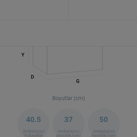
Y
D
G
Boyutlar (cm)
40.5
37
50
Ambalajsız
Ambalajsız
Ambalajsız
Yükseklik
genişlik (cm)
Derinlik (cm)