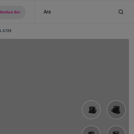
Ara
 Noktası Bul
L 6725