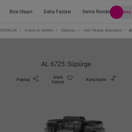
Bize Ulaşın
Daha Fazlası
Servis Randevusu
Satış
ÜRÜNLER
/
Küçük Ev Aletleri
/
Süpürge
/
Halı Yıkama Süpürgesi
/
A
AL 6725: Süpürge
İstek
Paylaş
Karşılaştır
listesi