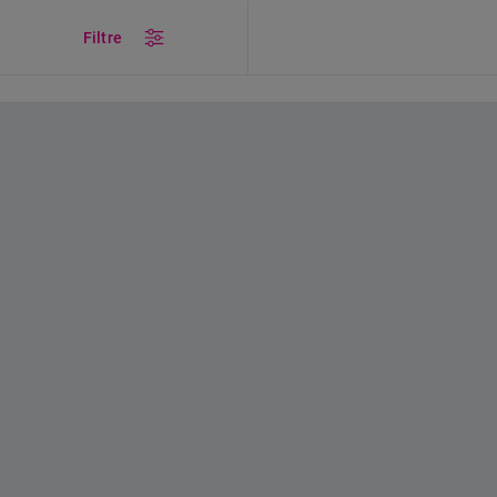
/
...
/
Ankastre
/
Ankastre Ocaklar
/
Cam Tablalı Ocaklar
Filtre