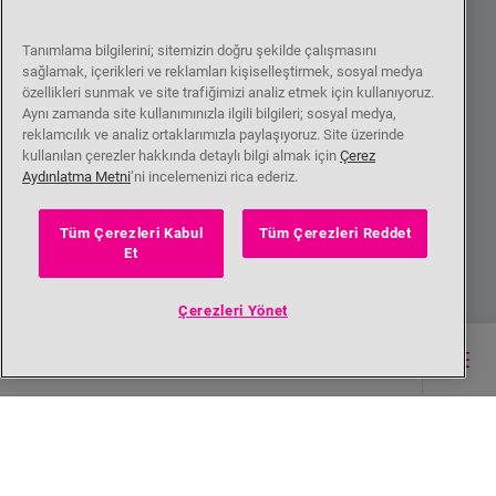
Tanımlama bilgilerini; sitemizin doğru şekilde çalışmasını
sağlamak, içerikleri ve reklamları kişiselleştirmek, sosyal medya
özellikleri sunmak ve site trafiğimizi analiz etmek için kullanıyoruz.
Aynı zamanda site kullanımınızla ilgili bilgileri; sosyal medya,
reklamcılık ve analiz ortaklarımızla paylaşıyoruz. Site üzerinde
kullanılan çerezler hakkında detaylı bilgi almak için
Çerez
Aydınlatma Metni
’ni incelemenizi rica ederiz.
Tüm Çerezleri Kabul
Tüm Çerezleri Reddet
Et
Çerezleri Yönet
Ana içerik burada başlıyor
sonuçlar (18)