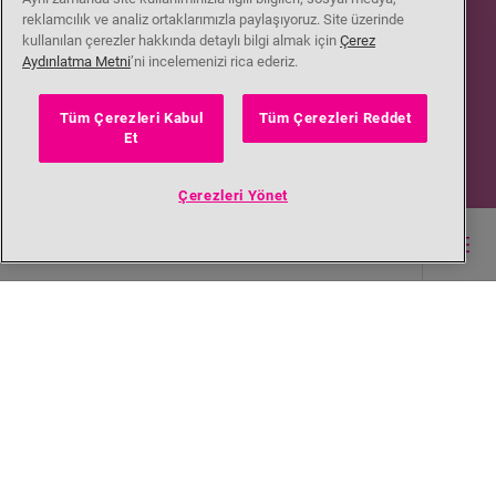
reklamcılık ve analiz ortaklarımızla paylaşıyoruz. Site üzerinde
kullanılan çerezler hakkında detaylı bilgi almak için
Çerez
Aydınlatma Metni
’ni incelemenizi rica ederiz.
Tüm Çerezleri Kabul
Tüm Çerezleri Reddet
Et
Çerezleri Yönet
Ana içerik burada başlıyor
sonuçlar (8)
Filtre
İstek listesi