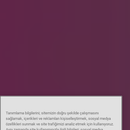
Tanımlama bilgilerini; sitemizin doğru şekilde çalışmasını
sağlamak, içerikleri ve reklamları kişiselleştirmek, sosyal medya
özellikleri sunmak ve site trafiğimizi analiz etmek için kullanıyoruz.
Aynı zamanda site kullanımınızla ilgili bilgileri; sosyal medya,