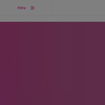
/
ÜRÜNLER
/
Küçük Ev Aletleri
/
Pişirici
Filtre