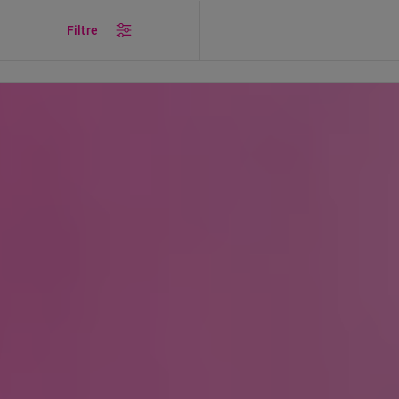
/
ÜRÜNLER
/
Küçük Ev Aletleri
/
Kişisel Bakım
Filtre