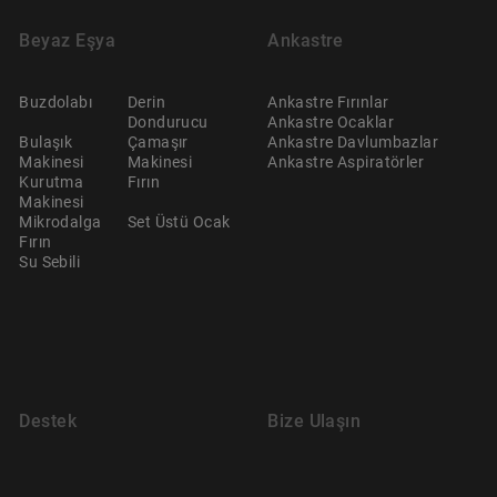
Beyaz Eşya
Ankastre
Buzdolabı
Derin
Ankastre Fırınlar
Dondurucu
Ankastre Ocaklar
Bulaşık
Çamaşır
Ankastre Davlumbazlar
Makinesi
Makinesi
Ankastre Aspiratörler
Kurutma
Fırın
Makinesi
Mikrodalga
Set Üstü Ocak
Fırın
Su Sebili
Destek
Bize Ulaşın