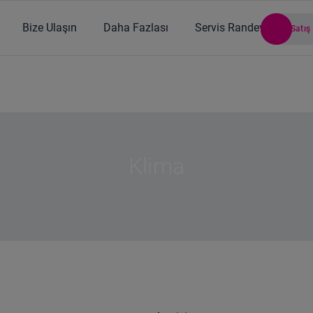
Bize Ulaşın
Daha Fazlası
Servis Randevusu
Satış
/
ÜRÜNLER
/
Isıtma - Soğutma
/
Klima
Klima