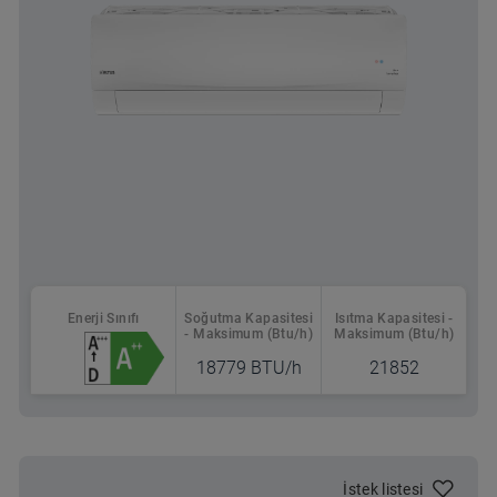
Enerji Sınıfı
Soğutma Kapasitesi
Isıtma Kapasitesi -
- Maksimum (Btu/h)
Maksimum (Btu/h)
18779 BTU/h
21852
Nereden Alabilirsin
İstek listesi