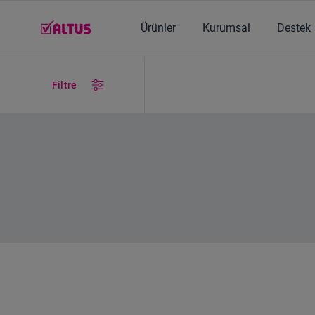
Ana içerik burada başlıyor
Ürünler
Kurumsal
Destek
Filtre