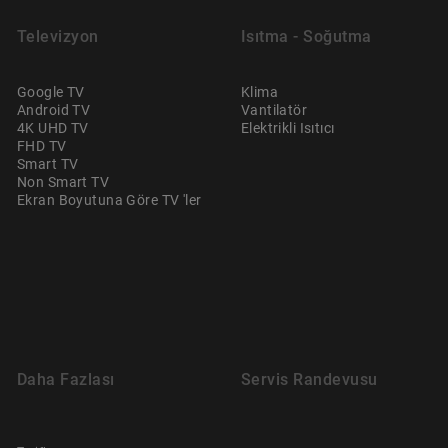
Televizyon
Isıtma - Soğutma
Google TV
Klima
Android TV
Vantilatör
4K UHD TV
Elektrikli Isıtıcı
FHD TV
Smart TV
Non Smart TV
Ekran Boyutuna Göre TV 'ler
Daha Fazlası
Servis Randevusu