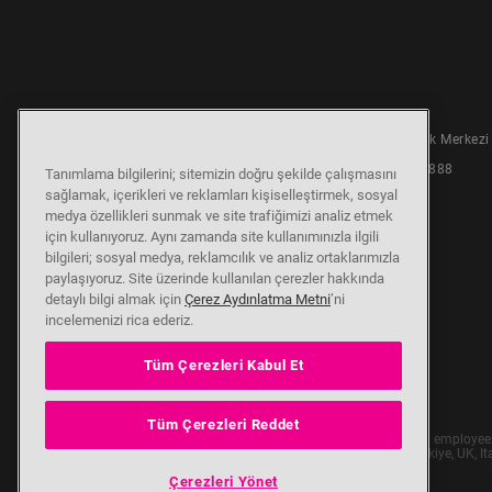
7/24 Çağrı Destek Merkezi
© 2026 Altus
Kişisel Verilerin Korunması
0850 210 0 888
Tanımlama bilgilerini; sitemizin doğru şekilde çalışmasını
sağlamak, içerikleri ve reklamları kişiselleştirmek, sosyal
medya özellikleri sunmak ve site trafiğimizi analiz etmek
için kullanıyoruz. Aynı zamanda site kullanımınızla ilgili
bilgileri; sosyal medya, reklamcılık ve analiz ortaklarımızla
paylaşıyoruz. Site üzerinde kullanılan çerezler hakkında
detaylı bilgi almak için
Çerez Aydınlatma Metni
’ni
incelemenizi rica ederiz.
Tüm Çerezleri Kabul Et
Tüm Çerezleri Reddet
Our parent company, Beko has 55,000 employees th
(i.e. Türkiye, UK,
Çerezleri Yönet