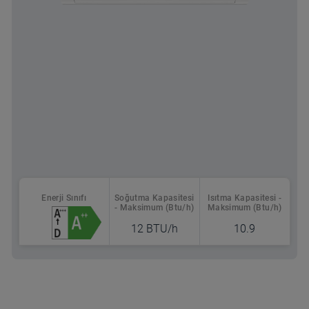
Enerji Sınıfı
Soğutma Kapasitesi
Isıtma Kapasitesi -
- Maksimum (Btu/h)
Maksimum (Btu/h)
12 BTU/h
10.9
Nereden Alabilirsin