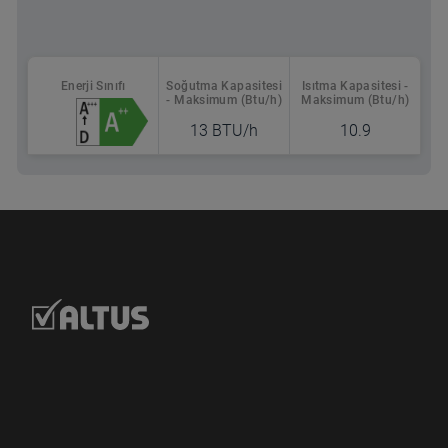
Enerji Sınıfı
Soğutma Kapasitesi
Isıtma Kapasitesi -
- Maksimum (Btu/h)
Maksimum (Btu/h)
13 BTU/h
10.9
Nereden Alabilirsin