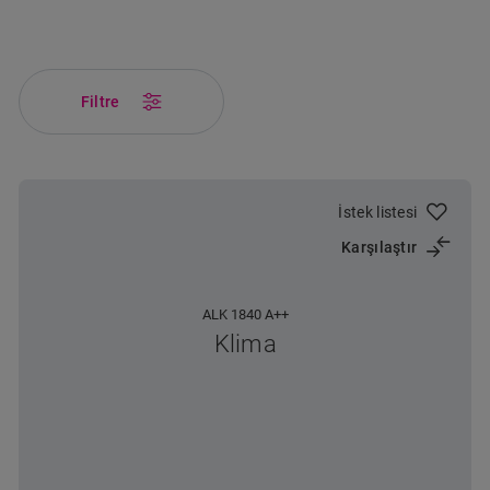
Filtre
İstek listesi
Karşılaştır
ALK 1840 A++
Klima