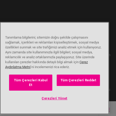
Tanımlama bilgilerini; sitemizin doğru şekilde çalışmasını
sağlamak, içerikleri ve reklamları kişiselleştirmek, sosyal medya
özellikleri sunmak ve site trafiğimizi analiz etmek için kullanıyoruz.
Aynı zamanda site kullanımınızla ilgili bilgileri; sosyal medya,
Our parent company, Beko has 55,000 employees throughout the world with
reklamcılık ve analiz ortaklarımızla paylaşıyoruz. Site üzerinde
its global operations through its subsidiaries in 57 countries and 45
kullanılan çerezler hakkında detaylı bilgi almak için
Çerez
production facilities in 13 countries
(i.e. Türkiye, UK, Italy, Romania, Slovakia, Poland, South Africa, Russia,
Aydınlatma Metni
’ni incelemenizi rica ederiz.
Pakistan, India, Bangladesh, Thailand and China).
Beko became the largest white goods company in Europe with its market
Tüm Çerezleri Kabul
Tüm Çerezleri Reddet
share (based on volumes). Beko’s 31 R&D and Design Centers & Offices
Et
across the globe
are home to over 2,300 researchers and hold more than 3,500 international
registered patent applications to date.
Çerezleri Yönet