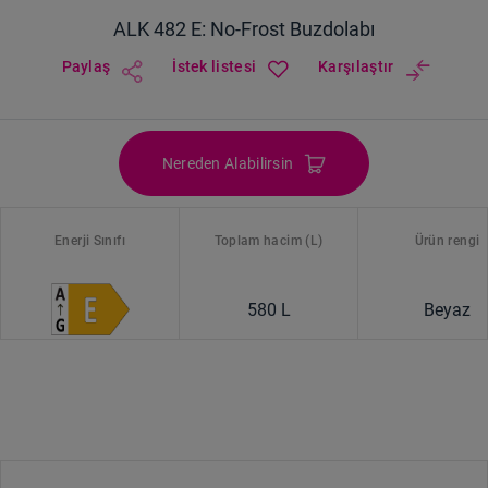
ALK 482 E: No-Frost Buzdolabı
Paylaş
İstek listesi
Karşılaştır
Nereden Alabilirsin
Enerji Sınıfı
Toplam hacim (L)
Ürün rengi
580 L
Beyaz