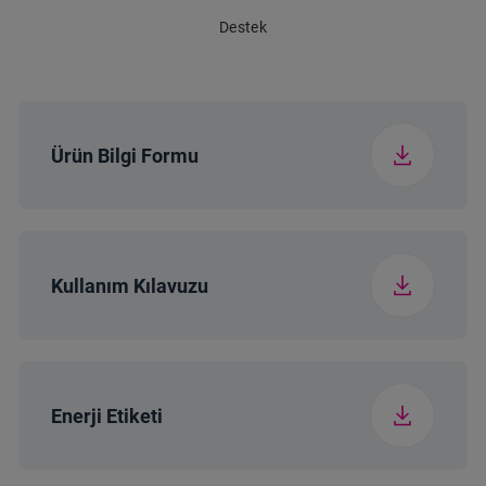
Destek
Ambalajsız Ağırlık
Günlük Enerji
110 kg
0.886
(kg)
Tüketimi (kwh/Gün)
Ürün Bilgi Formu
Kullanım Kılavuzu
Enerji Etiketi