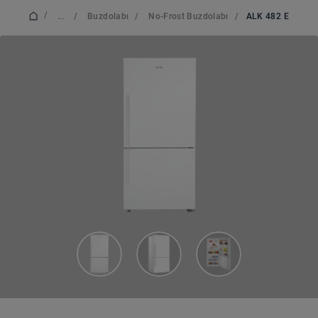
/
...
/
Buzdolabı
/
No-Frost Buzdolabı
/
ALK 482 E