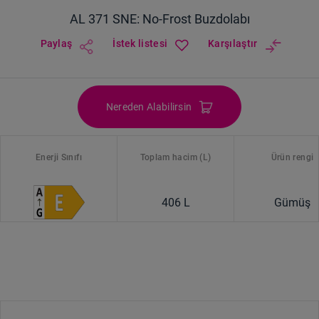
AL 371 SNE: No-Frost Buzdolabı
Paylaş
İstek listesi
Karşılaştır
Nereden Alabilirsin
Enerji Sınıfı
Toplam hacim (L)
Ürün rengi
406 L
Gümüş