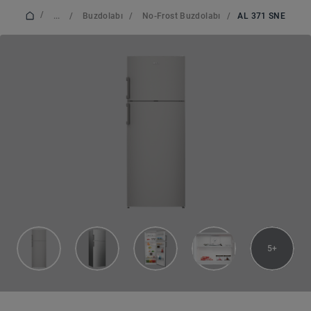
/
...
/
Buzdolabı
/
No-Frost Buzdolabı
/
AL 371 SNE
5