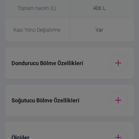
Toplam hacim (L)
406 L
Kapı Yönü Değiştirme
Var
Dondurucu Bölme Özellikleri
Buzluk Tipi
Buzluk
Soğutucu Bölme Özellikleri
Günlük Dondurma
5.5 kg
Kapasitesi (kg/Gün)
Soğutma Sistemi
No Frost
Ölçüler
Dondurucu Bölme