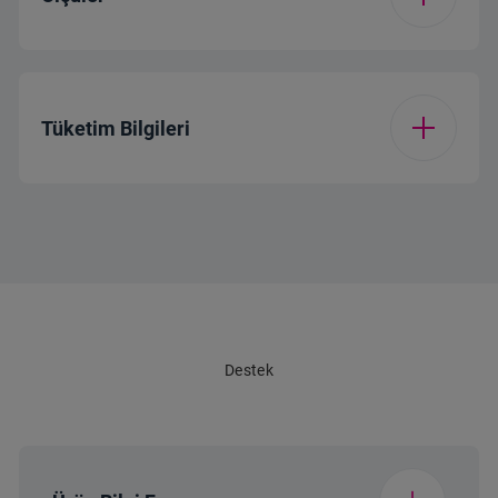
93 L
Hacmi (L)
Hızlı Soğutma
Var
Ambalajsız Yükseklik
185 cm
(cm)(y)
Tüketim Bilgileri
Ambalajsız Derinlik
70 cm
(cm)
Enerji Sınıfı
E
Ambalajsız genişlik
Yıllık Enerji Tüketimi
70 cm
243
(cm)(x)
(kWh/a)
Destek
Ambalajsız Ağırlık
Günlük Enerji
75 kg
0.666
(kg)
Tüketimi (kwh/Gün)