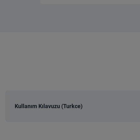
Bıçak Sayısı
Blender Ayağı Malz
Hazne Kapasite
Çelik Blender Ay
Motor Tipi
Kullanım Kılavuzu (Turkce)
Güç (W)