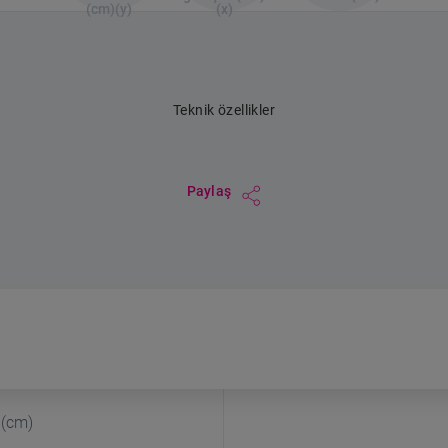
(cm)(y)
(x)
Teknik özellikler
Paylaş
 (cm)