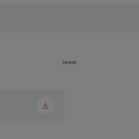
emesi
si
Destek
ağı