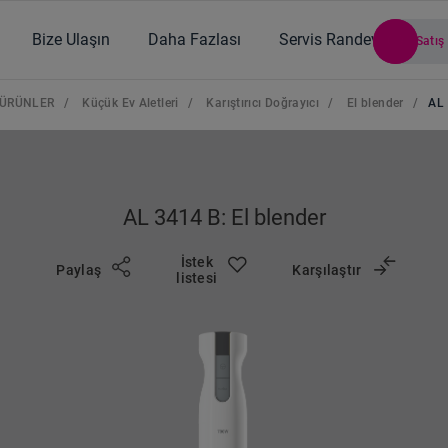
Bize Ulaşın
Daha Fazlası
Servis Randevusu
Satış
ÜRÜNLER
/
Küçük Ev Aletleri
/
Karıştırıcı Doğrayıcı
/
El blender
/
AL
AL 3414 B: El blender
İstek
Paylaş
Karşılaştır
listesi