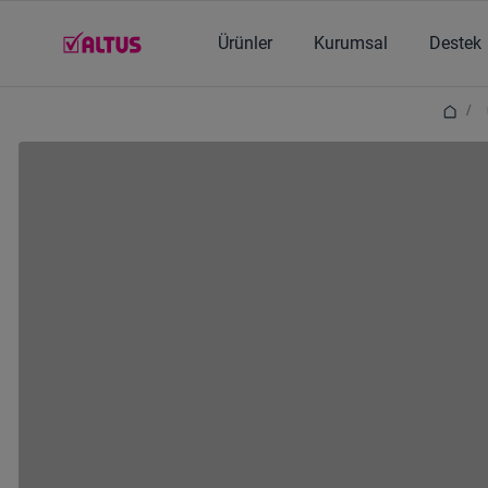
Ana içerik burada başlıyor
Ürünler
Kurumsal
Destek
/