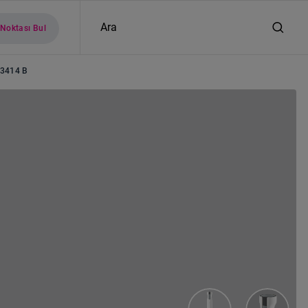
Ara
 Noktası Bul
 3414 B