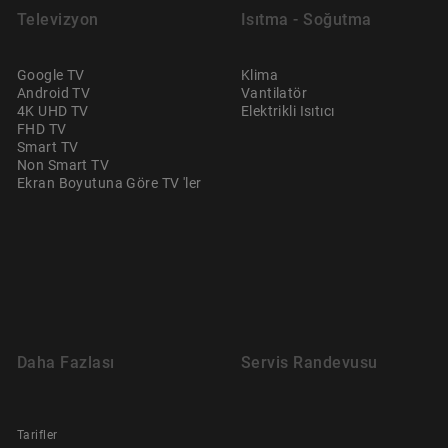
Televizyon
Isıtma - Soğutma
Google TV
Klima
Android TV
Vantilatör
4K UHD TV
Elektrikli Isıtıcı
FHD TV
Smart TV
Non Smart TV
Ekran Boyutuna Göre TV 'ler
Daha Fazlası
Servis Randevusu
Tarifler