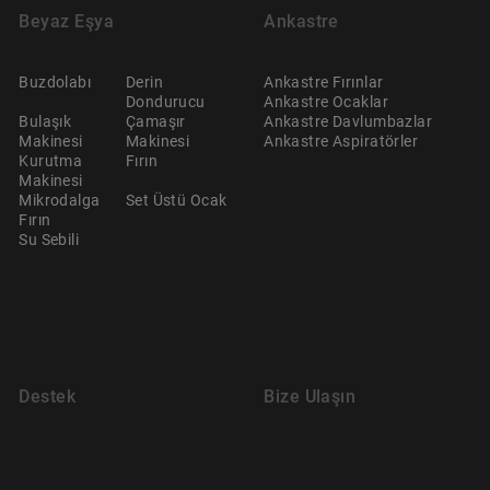
Beyaz Eşya
Ankastre
Buzdolabı
Derin
Ankastre Fırınlar
Dondurucu
Ankastre Ocaklar
Bulaşık
Çamaşır
Ankastre Davlumbazlar
Makinesi
Makinesi
Ankastre Aspiratörler
Kurutma
Fırın
Makinesi
Mikrodalga
Set Üstü Ocak
Fırın
Su Sebili
Destek
Bize Ulaşın