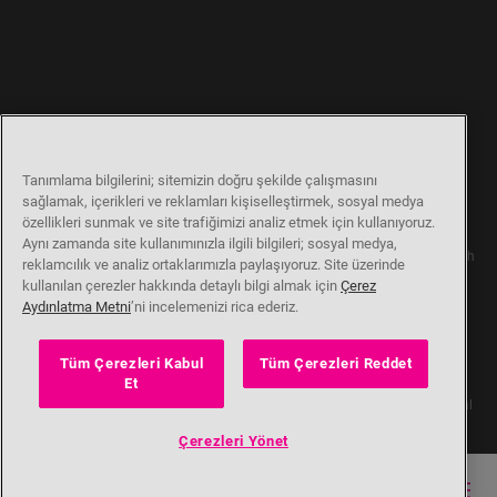
Tanımlama bilgilerini; sitemizin doğru şekilde çalışmasını
sağlamak, içerikleri ve reklamları kişiselleştirmek, sosyal medya
özellikleri sunmak ve site trafiğimizi analiz etmek için kullanıyoruz.
Aynı zamanda site kullanımınızla ilgili bilgileri; sosyal medya,
Our parent company, Beko has 55,000 employees throughout the world with
reklamcılık ve analiz ortaklarımızla paylaşıyoruz. Site üzerinde
its global operations through its subsidiaries in 57 countries and 45
kullanılan çerezler hakkında detaylı bilgi almak için
Çerez
production facilities in 13 countries
(i.e. Türkiye, UK, Italy, Romania, Slovakia, Poland, South Africa, Russia,
Aydınlatma Metni
’ni incelemenizi rica ederiz.
Pakistan, India, Bangladesh, Thailand and China).
Beko became the largest white goods company in Europe with its market
Tüm Çerezleri Kabul
Tüm Çerezleri Reddet
share (based on volumes). Beko’s 31 R&D and Design Centers & Offices
Et
across the globe
are home to over 2,300 researchers and hold more than 3,500 international
registered patent applications to date.
Çerezleri Yönet