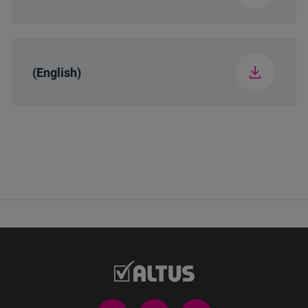
Program-15
Gömlek + Buhar
(English)