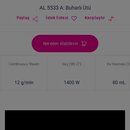
AL 5533 A: Buharlı Ütü
Paylaş
İstek listesi
Karşılaştır
Nereden Alabilirsin
Continuous Steam
Güç (W) (7)
Su Haznesi (2
12 g/min
1400 W
80 mL