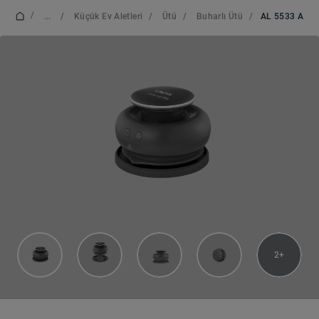
/
...
/
Küçük Ev Aletleri
/
Ütü
/
Buharlı Ütü
/
AL 5533 A
2