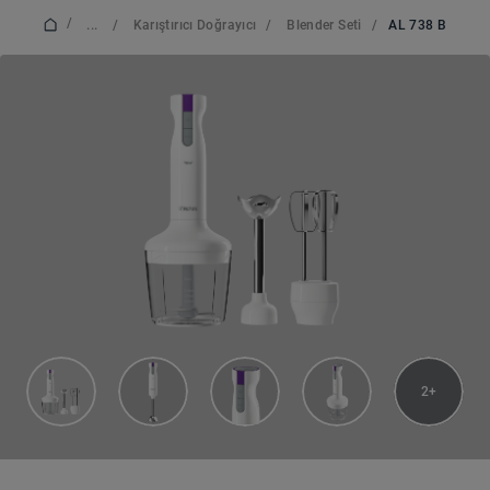
/
...
/
Karıştırıcı Doğrayıcı
/
Blender Seti
/
AL 738 B
2