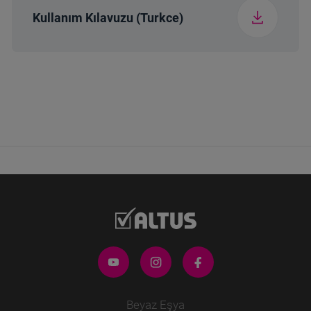
Kullanım Kılavuzu (Turkce)
Ambalajsız Ağırlık
2.05 kg
(kg)
Beyaz Eşya