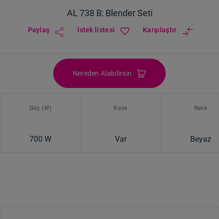
AL 738 B: Blender Seti
Paylaş
İstek listesi
Karşılaştır
Nereden Alabilirsin
Güç (W)
Kase
Renk
700 W
Var
Beyaz