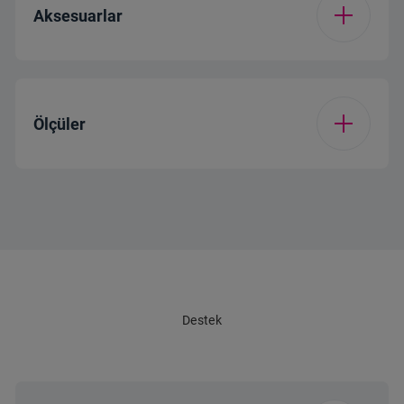
Aksesuarlar
Renk
Beyaz
Ölçüler
Ambalajsız Derinlik
53 cm
(cm)
Ambalajsız genişlik
53 cm
(cm)(x)
Destek
Ambalajsız Yükseklik
20 cm
(cm)(y)