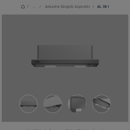
/
...
/
Ankastre Sürgülü Aspiratör
/
AL 38 I