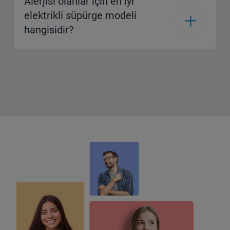
Alerjisi olanlar için en iyi
elektrikli süpürge modeli
hangisidir?