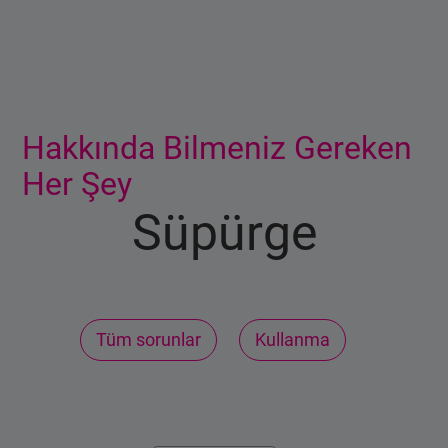
Ana içerik burada başlıyor
Hakkında Bilmeniz Gereken
Her Şey
Süpürge
Tüm sorunlar
Kullanma