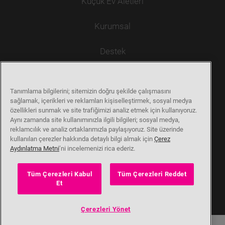
Küçük Ev Aletleri
4K UHD TV
Su Sebili
Klima
FHD TV
Vantilatör
Smart TV
Kurumsal
Elektrikli Isıtıcı
Non Smart TV
Süpürge
Ekran Boyutuna Göre TV 'ler
Ütü
Destek
Pişirici
İçecek Hazırlama
Karıştırıcı Doğrayıcı
Kurucu
Bize Ulaşın
Kişisel Bakım
Tanımlama bilgilerini; sitemizin doğru şekilde çalışmasını
Tarihçe
Daha Fazlası
sağlamak, içerikleri ve reklamları kişiselleştirmek, sosyal medya
özellikleri sunmak ve site trafiğimizi analiz etmek için kullanıyoruz.
Beko Corporate
Aynı zamanda site kullanımınızla ilgili bilgileri; sosyal medya,
Servis Randevusu
reklamcılık ve analiz ortaklarımızla paylaşıyoruz. Site üzerinde
Kişisel Verilerin Korunması
kullanılan çerezler hakkında detaylı bilgi almak için
Çerez
Tarifler
Aydınlatma Metni
’ni incelemenizi rica ederiz.
Müşteri Memnuniyeti
Kişisel Verilerin Korunması
Kataloglar
Sürdürülebilirlik
Tüm Çerezleri Kabul
Tüm Çerezleri Reddet
© 2026 Altus
7/24 Çağrı Destek Merkezi
Et
0850 210 0 888
Çerezleri Yönet