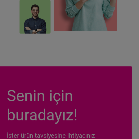
Senin için
buradayız!
İster ürün tavsiyesine ihtiyacınız