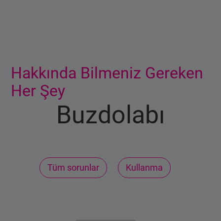
Ana içerik burada başlıyor
Hakkında Bilmeniz Gereken
Her Şey
Buzdolabı
Tüm sorunlar
Kullanma